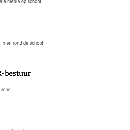
iale media op school
in en rond de school
R-bestuur
evens