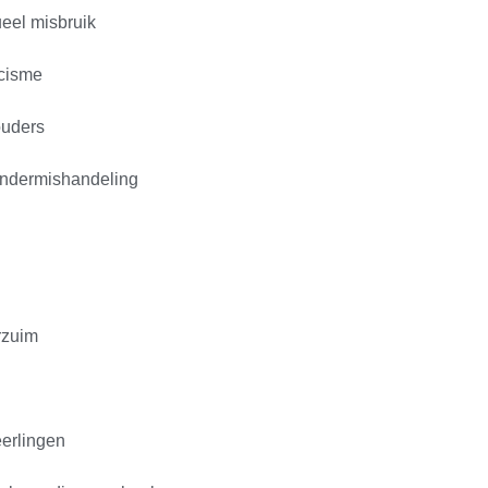
ueel misbruik
acisme
ouders
kindermishandeling
rzuim
eerlingen