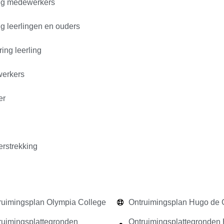
ing medewerkers
g leerlingen en ouders
ring leerling
werkers
er
erstrekking
ruimingsplan Olympia College
Ontruimingsplan Hugo de 
ruimingsplattegronden
Ontruimingsplattegronden