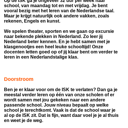
Op de ISK ga je ongeveer 32 uur per week naar
school, van maandag tot en met vrijdag. Je bent
vooral bezig met het leren van de Nederlandse taal.
Maar je krijgt natuurlijk ook andere vakken, zoals
rekenen, Engels en kunst.
We spelen theater, sporten en we gaan op excursie
naar bekende plekken in Nederland. Zo leer jij
Nederland beter kennen. En je hebt samen met je
klasgenootjes een heel leuke schooltijd! Onze
docenten letten goed op of jij klaar bent om verder te
leren in een Nederlandstalige klas.
Doorstroom
Ben je er klaar voor om de ISK te verlaten? Dan ga je
meestal verder leren op één van onze scholen of er
wordt samen met jou gekeken naar een andere
passende school. Jouw niveau bepaalt op welke
school je terechtkomt. Vaak is dat de school waar je
al op de ISK zit. Dat is fijn, want daar voel je je al thuis
en weet je de weg.