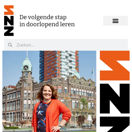
De volgende stap
in doorlopend leren
Onze scholen
Werken bij SNZ